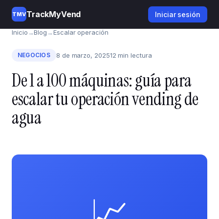
TrackMyVend
Iniciar sesión
TMV
Inicio
→
Blog
→
Escalar operación
NEGOCIOS
8 de marzo, 2025
12 min lectura
De 1 a 100 máquinas: guía para
escalar tu operación vending de
agua
📈