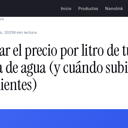
Inicio
Productos
Nanolink
tro
o, 2025
8 min lectura
r el precio por litro de 
de agua (y cuándo subi
lientes)