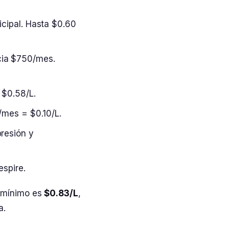
icipal. Hasta $0.60
ia $750/mes.
$0.58/L.
0/mes = $0.10/L.
resión y
espire.
 mínimo es
$0.83/L
,
a.