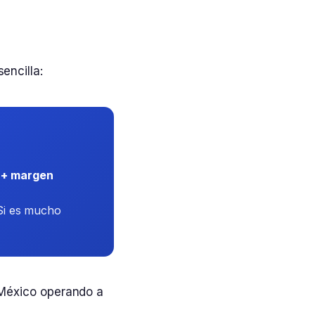
sencilla:
o + margen
 Si es mucho
México operando a