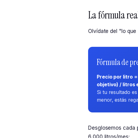
La fórmula real
Olvídate del "lo que 
Fórmula de pr
Precio por litro
objetivo) / litro
Si tu resultado e
menor, estás regal
Desglosemos cada p
6,000 litros/mes: