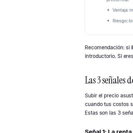
Ventaja: m
Riesgo: l
Recomendación: si l
introductorio. Si er
Las 3 señales 
Subir el precio asus
cuando tus costos s
Estas son las 3 seña
Señal 1: La renta