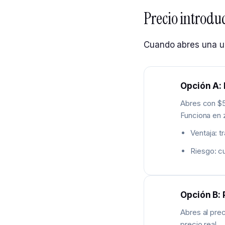
Precio introduc
Cuando abres una u
Opción A: 
Abres con $5 
Funciona en
Ventaja: t
Riesgo: c
Opción B: 
Abres al prec
precio real.