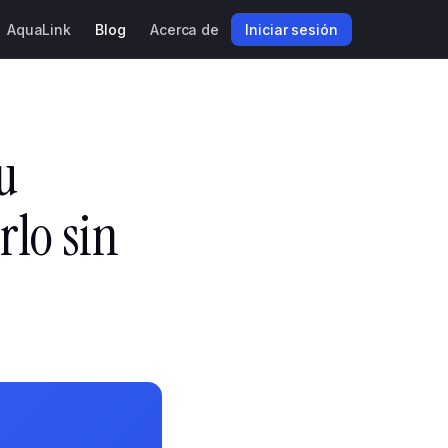
AquaLink
Blog
Acerca de
Iniciar sesión
tu
rlo sin