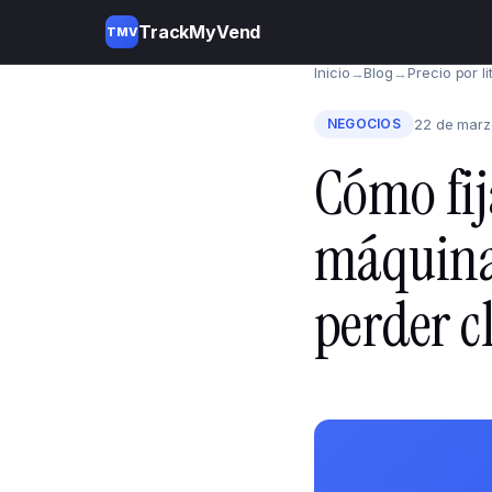
TrackMyVend
TMV
Inicio
→
Blog
→
Precio por li
NEGOCIOS
22 de marz
Cómo fija
máquina 
perder c